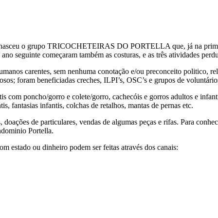
a, nasceu o grupo TRICOCHETEIRAS DO PORTELLA que, já na primeira 
o ano seguinte começaram também as costuras, e as três atividades perdu
humanos carentes, sem nenhuma conotação e/ou preconceito politico, rel
dosos; foram beneficiadas creches, ILPI’s, OSC’s e grupos de voluntários
 com poncho/gorro e colete/gorro, cachecóis e gorros adultos e infantis
s, fantasias infantis, colchas de retalhos, mantas de pernas etc.
 doações de particulares, vendas de algumas peças e rifas. Para conhece
ndominio Portella.
om estado ou dinheiro podem ser feitas através dos canais: