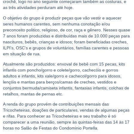
crochê, logo no ano seguinte começaram também as costuras, e
as três atividades perduram até hoje.
O objetivo do grupo é produzir peças que vão vestir e aquecer
seres humanos carentes, sem nenhuma conotação e/ou
preconceito politico, religioso, de cor, raça e gênero. Nesses quase
7 anos foram produzidas e distribuídas mais de 10.000 peças para
nascituros, bebês, crianças e idosos; foram beneficiadas creches,
ILPI’s, OSC’s e grupos de voluntários, famílias carentes e pessoas
em situação de rua.
Atualmente são produzidos: enxoval de bebê com 15 pecas, kits
infantis com poncho/gorro e colete/gorro, cachecóis e gorros
adultos e infantis, kits xale/gorro e cachecol/gorro para idosos,
lençóis e mantas para berços/camas de creches, vestidos e
conjuntos bermuda/camiseta infantis, fantasias infantis, colchas de
retalhos, mantas de pernas etc.
A renda do grupo provém de contribuições mensais das
Tricocheteiras, doações de particulares, vendas de algumas peças
e rifas. Para conhecer as Tricocheteiras e seu trabalho é só
comparecer a uma reunião, sempre às quintas-feiras das 14 às 17
horas no Salão de Festas do Condominio Portella.