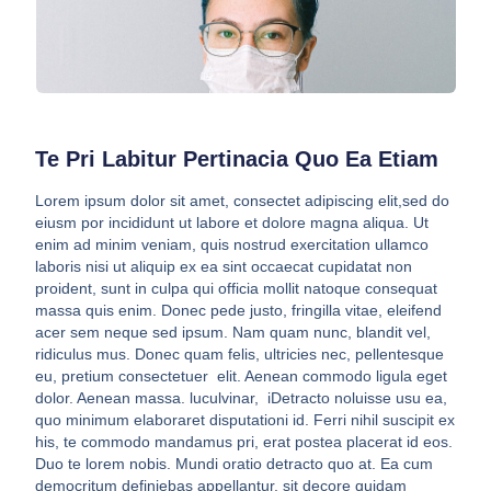
Te Pri Labitur Pertinacia Quo Ea Etiam
Lorem ipsum dolor sit amet, consectet adipiscing elit,sed do
eiusm por incididunt ut labore et dolore magna aliqua. Ut
enim ad minim veniam, quis nostrud exercitation ullamco
laboris nisi ut aliquip ex ea sint occaecat cupidatat non
proident, sunt in culpa qui officia mollit natoque consequat
massa quis enim. Donec pede justo, fringilla vitae, eleifend
acer sem neque sed ipsum. Nam quam nunc, blandit vel,
ridiculus mus. Donec quam felis, ultricies nec, pellentesque
eu, pretium consectetuer elit. Aenean commodo ligula eget
dolor. Aenean massa. luculvinar, iDetracto noluisse usu ea,
quo minimum elaboraret disputationi id. Ferri nihil suscipit ex
his, te commodo mandamus pri, erat postea placerat id eos.
Duo te lorem nobis. Mundi oratio detracto quo at. Ea cum
democritum definiebas appellantur, sit decore quidam