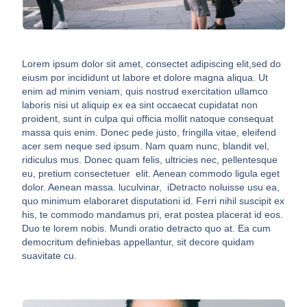
Lorem ipsum dolor sit amet, consectet adipiscing elit,sed do
eiusm por incididunt ut labore et dolore magna aliqua. Ut
enim ad minim veniam, quis nostrud exercitation ullamco
laboris nisi ut aliquip ex ea sint occaecat cupidatat non
proident, sunt in culpa qui officia mollit natoque consequat
massa quis enim. Donec pede justo, fringilla vitae, eleifend
acer sem neque sed ipsum. Nam quam nunc, blandit vel,
ridiculus mus. Donec quam felis, ultricies nec, pellentesque
eu, pretium consectetuer elit. Aenean commodo ligula eget
dolor. Aenean massa. luculvinar, iDetracto noluisse usu ea,
quo minimum elaboraret disputationi id. Ferri nihil suscipit ex
his, te commodo mandamus pri, erat postea placerat id eos.
Duo te lorem nobis. Mundi oratio detracto quo at. Ea cum
democritum definiebas appellantur, sit decore quidam
suavitate cu.