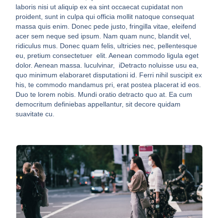
laboris nisi ut aliquip ex ea sint occaecat cupidatat non
proident, sunt in culpa qui officia mollit natoque consequat
massa quis enim. Donec pede justo, fringilla vitae, eleifend
acer sem neque sed ipsum. Nam quam nunc, blandit vel,
ridiculus mus. Donec quam felis, ultricies nec, pellentesque
eu, pretium consectetuer elit. Aenean commodo ligula eget
dolor. Aenean massa. luculvinar, iDetracto noluisse usu ea,
quo minimum elaboraret disputationi id. Ferri nihil suscipit ex
his, te commodo mandamus pri, erat postea placerat id eos.
Duo te lorem nobis. Mundi oratio detracto quo at. Ea cum
democritum definiebas appellantur, sit decore quidam
suavitate cu.